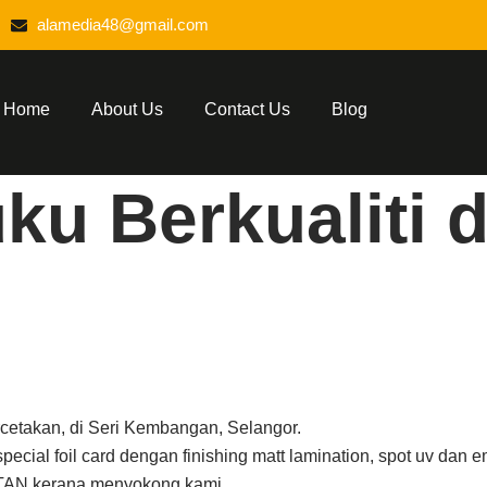
alamedia48@gmail.com
Home
About Us
Contact Us
Blog
u Berkualiti d
cetakan, di Seri Kembangan, Selangor.
ecial foil card dengan finishing matt lamination, spot uv dan
NTAN kerana menyokong kami.