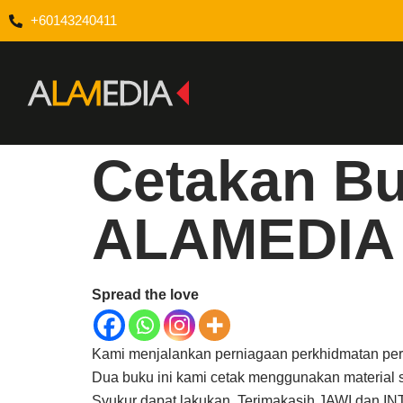
+60143240411
Cetakan Buk
ALAMEDIA
Spread the love
Kami menjalankan perniagaan perkhidmatan per
Dua buku ini kami cetak menggunakan material sp
Syukur dapat lakukan. Terimakasih JAWI dan I